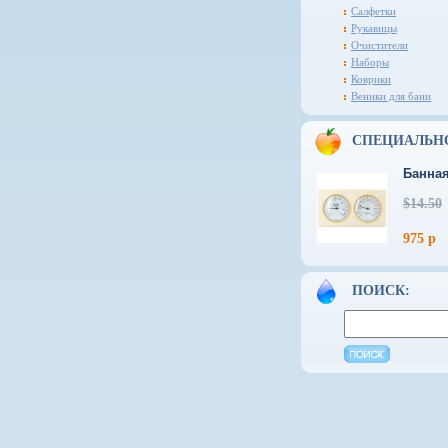
Салфетки
Рукавицы
Очистители
Наборы
Коврики
Веники для бани
СПЕЦИАЛЬН
Банная
$14.50
975 р
ПОИСК: