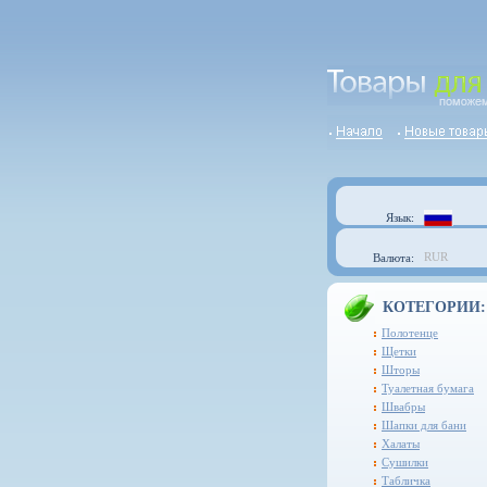
Язык:
RUR
Валюта:
КОТЕГОРИИ:
Полотенце
Щетки
Шторы
Туалетная бумага
Швабры
Шапки для бани
Халаты
Сушилки
Табличка