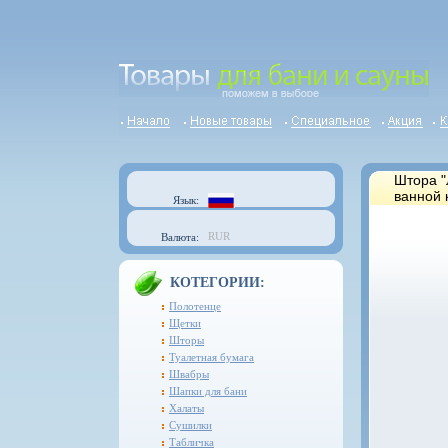
Штора "
ванной 
Язык:
RUR
Валюта:
КОТЕГОРИИ:
Полотенце
Щетки
Шторы
Туалетная бумага
Швабры
Шапки для бани
Халаты
Сушилки
Табличка