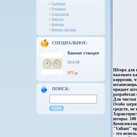
Салфетки
Рукавицы
Очистители
Наборы
Коврики
Веники для бани
СПЕЦИАЛЬНОЕ:
Банная станция
$14.50
Штора для 
975 р
высокого к
коррозии, 
штапязиоры
ПОИСК:
придает шт
разработан 
Для чистки 
Особо загр
средств, н
Характерис
шторы: 180 
Комплектац
"Valiant" п
- это испо