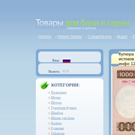
Купюра 
истоков
Язык:
инфо 12
RUR
Валюта:
КОТЕГОРИИ:
Полотенце
Щетки
Шторы
Туалетная бумага
Швабры
Шапки для бани
Халаты
Сушилки
Табличка