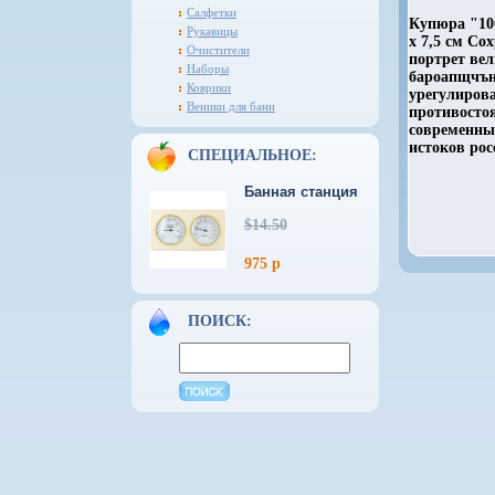
Салфетки
Купюра "100
Рукавицы
х 7,5 см С
Очистители
портрет ве
Наборы
бароапщчън
Коврики
урегулиров
Веники для бани
противосто
современны
истоков рос
СПЕЦИАЛЬНОЕ:
Банная станция
$14.50
975 р
ПОИСК: