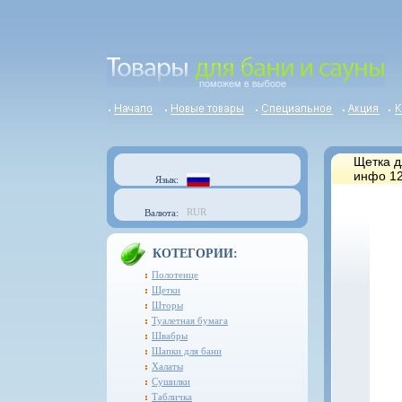
Щетка д
инфо 12
Язык:
RUR
Валюта:
КОТЕГОРИИ:
Полотенце
Щетки
Шторы
Туалетная бумага
Швабры
Шапки для бани
Халаты
Сушилки
Табличка