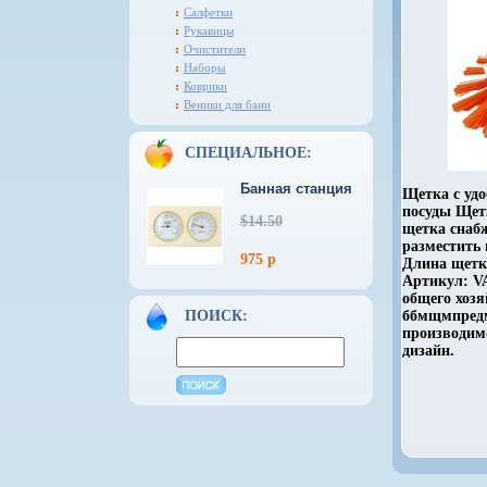
Салфетки
Рукавицы
Очистители
Наборы
Коврики
Веники для бани
СПЕЦИАЛЬНОЕ:
Банная станция
Щетка с удо
посуды Щет
$14.50
щетка снаб
разместить
975 р
Длина щетк
Артикул: V
общего хозя
ПОИСК:
ббмщмпредм
производим
дизайн.