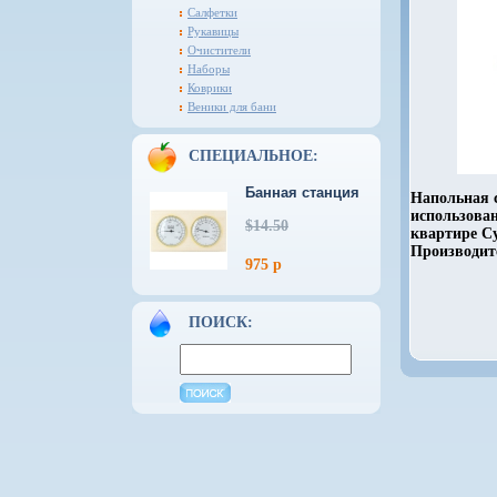
Салфетки
Рукавицы
Очистители
Наборы
Коврики
Веники для бани
СПЕЦИАЛЬНОЕ:
Банная станция
Напольная с
использова
$14.50
квартире С
Производит
975 р
ПОИСК: