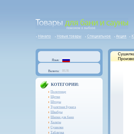
Сушилка
Произво
Язык:
RUR
Валюта:
КОТЕГОРИИ:
Полотенце
Щетки
Шторы
Туалетная бумага
Швабры
Шапки для бани
Халаты
Сушилки
Табличка