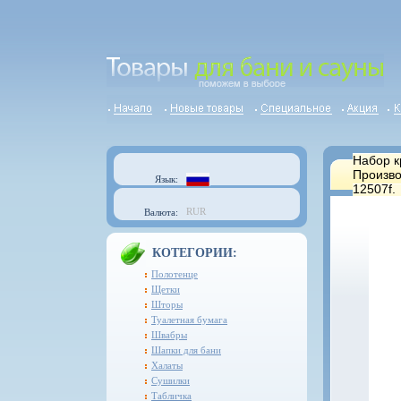
Набор к
Произво
Язык:
12507f.
RUR
Валюта:
КОТЕГОРИИ:
Полотенце
Щетки
Шторы
Туалетная бумага
Швабры
Шапки для бани
Халаты
Сушилки
Табличка