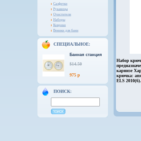
Салфетки
Рукавицы
Очистители
Наборы
Коврики
Веники для бани
СПЕЦИАЛЬНОЕ:
Банная станция
Набор крюч
$14.50
предназнач
карнизе Ха
975 р
крючка: апя
ELS 2010(6)
ПОИСК: