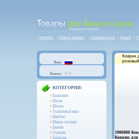
Коврик 
розовый
Язык:
RUR
Валюта:
КОТЕГОРИИ:
Полотенце
Щетки
Шторы
Туалетная бумага
Швабры
Шапки для бани
Халаты
Сушилки
1006800 Ков
Коврик для 
Табличка