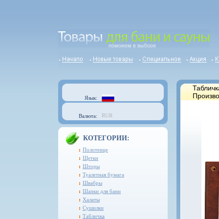
Табличк
Произво
Язык:
RUR
Валюта:
КОТЕГОРИИ:
Полотенце
Щетки
Шторы
Туалетная бумага
Швабры
Шапки для бани
Халаты
Сушилки
Табличка