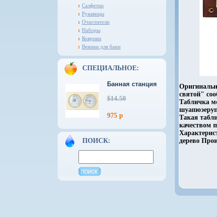
Салфетки
Рукавицы
Очистители
Наборы
Коврики
Веники для бани
СПЕЦИАЛЬНОЕ:
Банная станция
Оригинальн
святой" со
$14.50
Табличка мо
шуапюэеруп
975 р
Такая табл
качеством 
Характерист
ПОИСК:
дерево Прои