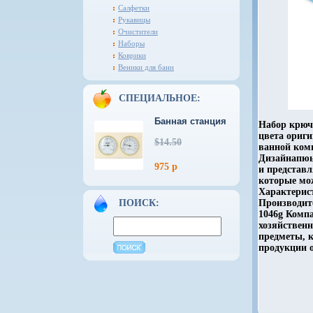
Салфетки
Рукавицы
Очистители
Наборы
Коврики
Веники для бани
СПЕЦИАЛЬНОЕ:
Банная станция
Набор крючк
цвета ориг
$14.50
ванной ком
Дизайнапюь
975 р
и представ
которые мо
Характерис
ПОИСК:
Производит
1046g Компа
хозяйственн
предметы, 
продукции о