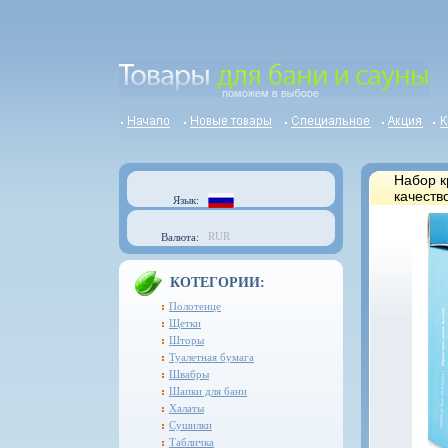
Набор к
качеств
Язык:
RUR
Валюта:
КОТЕГОРИИ:
Полотенце
Щетки
Шторы
Туалетная бумага
Швабры
Шапки для бани
Халаты
Сушилки
Табличка