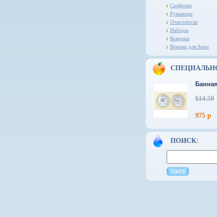
Салфетки
Рукавицы
Очистители
Наборы
Коврики
Веники для бани
СПЕЦИАЛЬН
Банная
$14.50
975 р
ПОИСК: