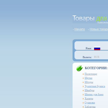
Язык:
RUR
Валюта:
КОТЕГОРИИ:
Полотенце
Щетки
Шторы
Туалетная бумага
Швабры
Шапки для бани
Халаты
Сушилки
Табличка