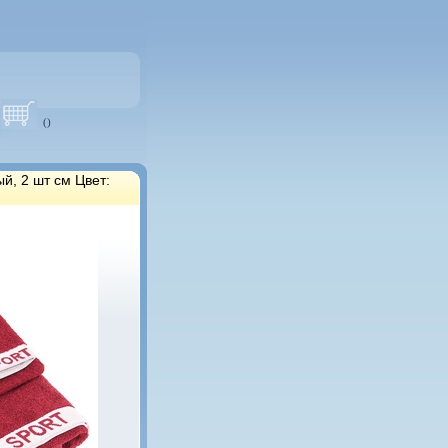
(
)
й, 2 шт см Цвет: