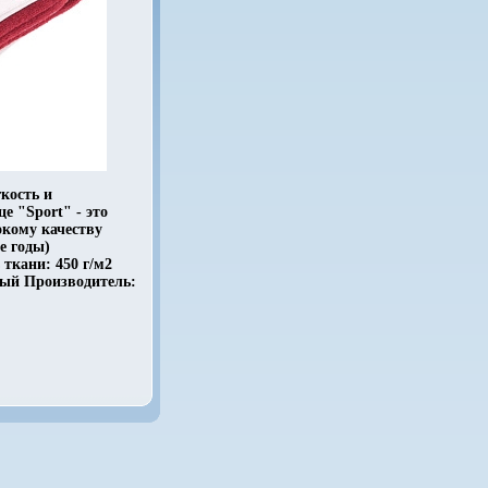
кость и
 "Sport" - это
окому качеству
е годы)
ткани: 450 г/м2
сный Производитель: