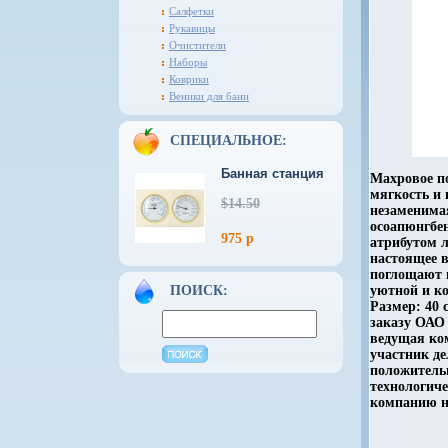
Салфетки
Рукавицы
Очистители
Наборы
Коврики
Веники для бани
СПЕЦИАЛЬНОЕ:
Банная станция
Махровое по
мягкость и
$14.50
незаменима
осоапюнгбе
975 р
атрибутом 
настоящее 
поглощают 
ПОИСК:
уютной и к
Размер: 40 
заказу ОАО
ведущая ко
участник д
положитель
технологиче
компанию не