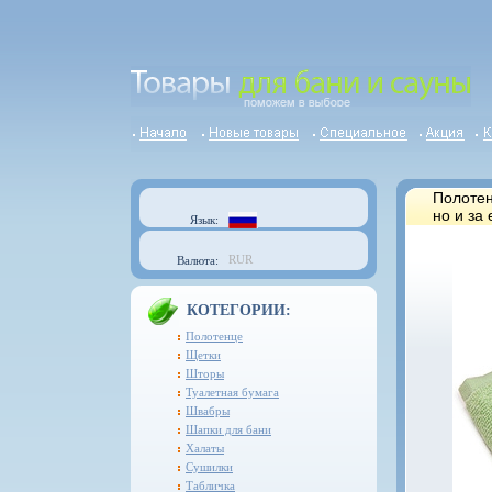
Полотен
но и за
Язык:
RUR
Валюта:
КОТЕГОРИИ:
Полотенце
Щетки
Шторы
Туалетная бумага
Швабры
Шапки для бани
Халаты
Сушилки
Табличка