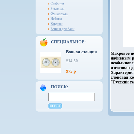
Салфетки
Рукавицы
Очистители
Наборы
Коврики
Веники для бани
СПЕЦИАЛЬНОЕ:
Банная станция
Махровое по
набивным р
$14.50
необыкнове
изготовапэд
975 р
Характерист
слоновая к
"Русский те
ПОИСК: