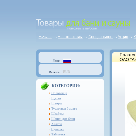
Полотен
ОАО "Ал
Язык:
RUR
Валюта:
КОТЕГОРИИ:
Полотенце
Щетки
Шторы
Туалетная бумага
Швабры
Шапки для бани
Халаты
Сушилки
Табличка