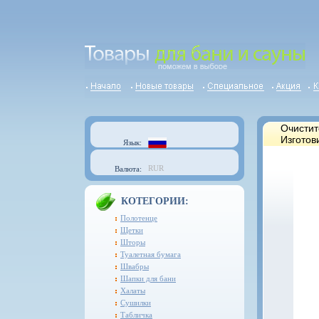
Очистит
Изготов
Язык:
RUR
Валюта:
КОТЕГОРИИ:
Полотенце
Щетки
Шторы
Туалетная бумага
Швабры
Шапки для бани
Халаты
Сушилки
Табличка