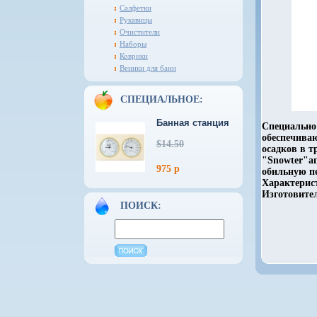
Салфетки
Рукавицы
Очистители
Наборы
Коврики
Веники для бани
СПЕЦИАЛЬНОЕ:
Банная станция
Специально
обеспечиваю
$14.50
осадков в т
"Snowter"а
975 р
обильную п
Характерист
Изготовител
ПОИСК: