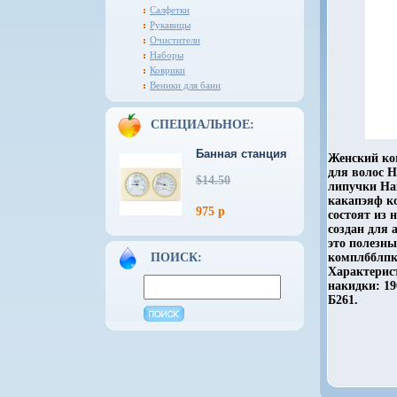
Салфетки
Рукавицы
Очистители
Наборы
Коврики
Веники для бани
СПЕЦИАЛЬНОЕ:
Банная станция
Женский ком
для волос Н
$14.50
липучки Нак
какапэяф к
975 р
состоят из
создан для 
это полезн
ПОИСК:
комплбблпк
Характерис
накидки: 19
Б261.