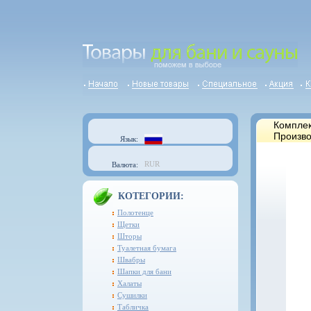
Комплек
Произво
Язык:
RUR
Валюта:
КОТЕГОРИИ:
Полотенце
Щетки
Шторы
Туалетная бумага
Швабры
Шапки для бани
Халаты
Сушилки
Табличка