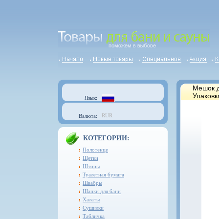
Мешок д
Упаковк
Язык:
RUR
Валюта:
КОТЕГОРИИ:
Полотенце
Щетки
Шторы
Туалетная бумага
Швабры
Шапки для бани
Халаты
Сушилки
Табличка