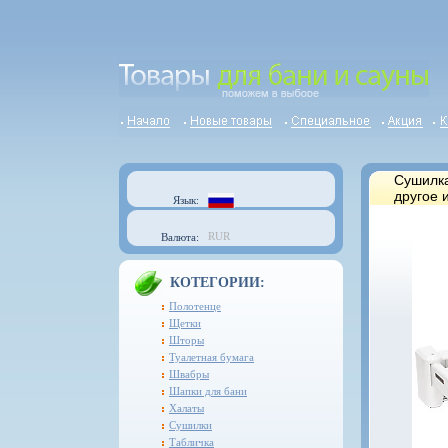
Сушилка
другое 
Язык:
RUR
Валюта:
КОТЕГОРИИ:
Полотенце
Щетки
Шторы
Туалетная бумага
Швабры
Шапки для бани
Халаты
Сушилки
Табличка