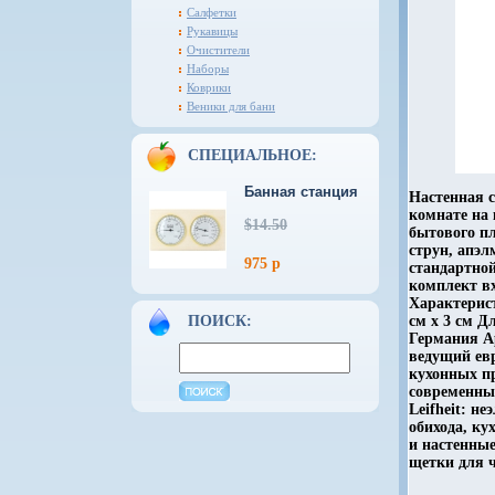
Салфетки
Рукавицы
Очистители
Наборы
Коврики
Веники для бани
СПЕЦИАЛЬНОЕ:
Банная станция
Настенная с
комнате на 
$14.50
бытового пл
струн, апэ
975 р
стандартно
комплект в
Характерист
ПОИСК:
см х 3 см Д
Германия Ар
ведущий ев
кухонных пр
современны
Leifheit: н
обихода, ку
и настенные
щетки для ч