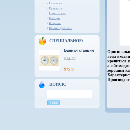
Салфетки
Рукавицы
Очистители
Наборы
Коврики
Веники для бани
СПЕЦИАЛЬНОЕ:
Банная станция
Оригинальн
всем входя
$14.50
крепиться к
апэйсвходят
975 р
хорошим ка
Характерист
Производите
ПОИСК: