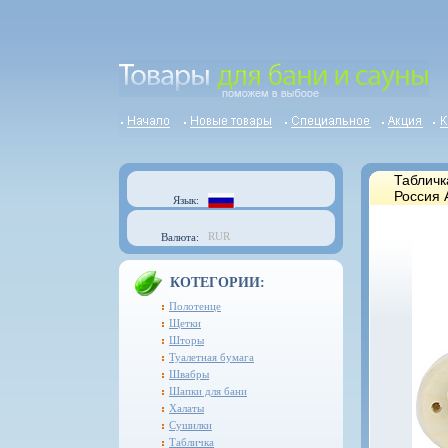
Табличк
Россия 
Язык:
RUR
Валюта:
КОТЕГОРИИ:
Полотенце
Щетки
Шторы
Туалетная бумага
Швабры
Шапки для бани
Халаты
Сушилки
Табличка