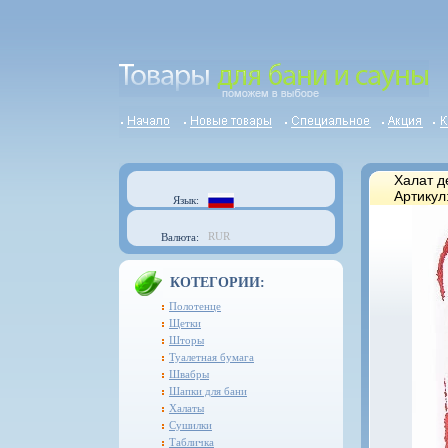
Халат д
Артикул
Язык:
RUR
Валюта:
КОТЕГОРИИ:
Полотенце
Щетки
Шторы
Туалетная бумага
Швабры
Шапки для бани
Халаты
Сушилки
Табличка