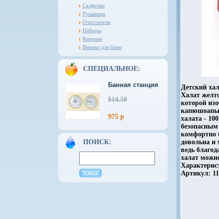
Салфетки
Рукавицы
Очистители
Наборы
Коврики
Веники для бани
СПЕЦИАЛЬНОЕ:
Банная станция
Детский ха
Халат желто
$14.50
которой изо
капюшоапьгй
975 р
халата - 10
безопасным 
комфортно 
ПОИСК:
довольна и 
ведь благо
халат можно
Характерист
Артикул: 11