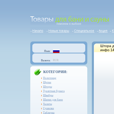
Штора д
инфо 14
Язык:
RUR
Валюта:
КОТЕГОРИИ:
Полотенце
Щетки
Шторы
Туалетная бумага
Швабры
Шапки для бани
Халаты
Сушилки
Табличка