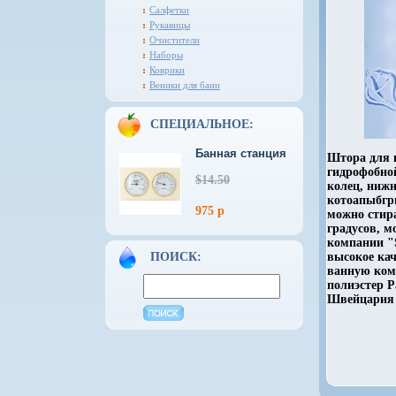
Салфетки
Рукавицы
Очистители
Наборы
Коврики
Веники для бани
СПЕЦИАЛЬНОЕ:
Банная станция
Штора для в
гидрофобно
$14.50
колец, ниж
котоапыбгр
975 р
можно стир
градусов, м
компании "S
ПОИСК:
высокое кач
ванную ком
полиэстер Р
Швейцария 