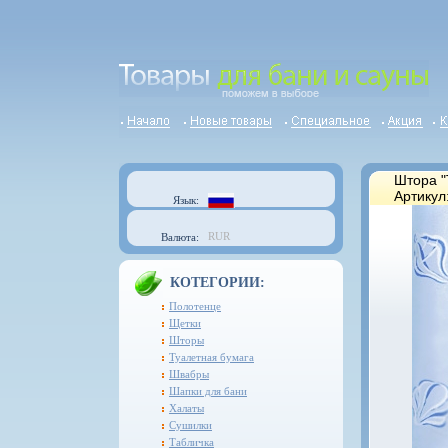
Штора "
Артикул
Язык:
RUR
Валюта:
КОТЕГОРИИ:
Полотенце
Щетки
Шторы
Туалетная бумага
Швабры
Шапки для бани
Халаты
Сушилки
Табличка