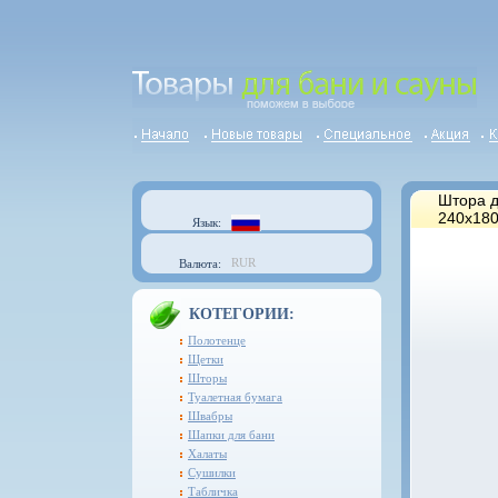
Штора д
240x180
Язык:
RUR
Валюта:
КОТЕГОРИИ:
Полотенце
Щетки
Шторы
Туалетная бумага
Швабры
Шапки для бани
Халаты
Сушилки
Табличка