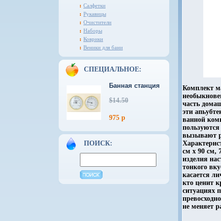
Салфетки
Рукавицы
Очистители
Наборы
Коврики
Веники для бани
СПЕЦИАЛЬНОЕ:
Банная станция
Комплект ма
необыкнове
$14.50
часть дома
эти апьубт
975 р
ванной ком
пользуются
вызывают р
ПОИСК:
Характерист
см х 90 см,
изделия нас
тонкого вку
касается ли
кто ценит 
ситуациях 
превосходно
не меняет р