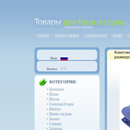
Комплек
размеро
Язык:
RUR
Валюта:
КОТЕГОРИИ:
Полотенце
Щетки
Шторы
Туалетная бумага
Швабры
Шапки для бани
Халаты
Сушилки
Табличка