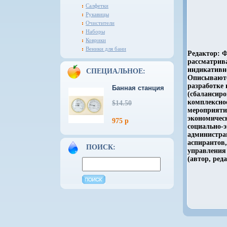
Салфетки
Рукавицы
Очистители
Наборы
Коврики
Веники для бани
Редактор: 
рассматрив
индикативн
СПЕЦИАЛЬНОЕ:
Описываютс
разработке
Банная станция
(сбалансиро
комплексно
$14.50
мероприяти
экономичес
975 р
социально-э
администрац
аспирантов
ПОИСК:
управления
(автор, ред