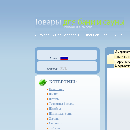
Индикат
политик
Язык:
перепле
Формат:
RUR
Валюта:
КОТЕГОРИИ:
Полотенце
Щетки
Шторы
Туалетная бумага
Швабры
Шапки для бани
Халаты
Сушилки
Табличка