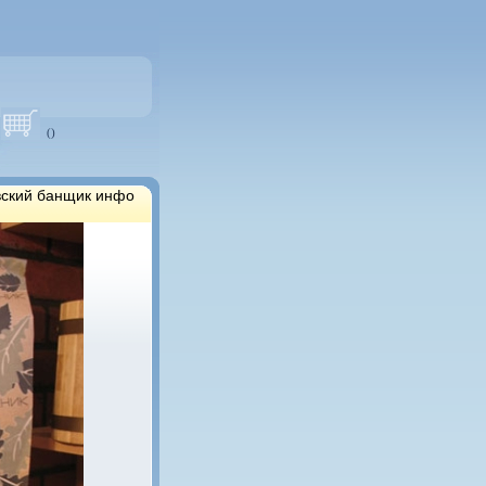
(
)
вский банщик инфо