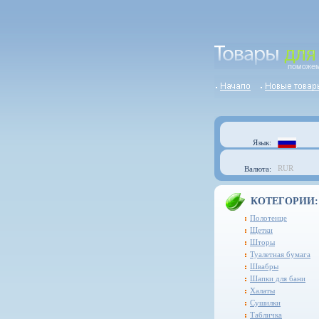
Язык:
RUR
Валюта:
КОТЕГОРИИ:
Полотенце
Щетки
Шторы
Туалетная бумага
Швабры
Шапки для бани
Халаты
Сушилки
Табличка