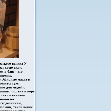
есткого веника У
ет свою силу,
м в бане - это
ащение,
 Эфирные масла в
препятствуют
им для людей с
лцпых листьях и коре
с таким веником
 помогает
 сердечникам,
полыни, такой веник