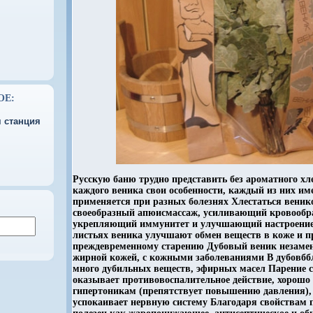
ОЕ:
 станция
Русскую баню трудно представить без ароматного хл
каждого веника свои особенности, каждый из них име
применяется при разных болезнях Хлестаться венико
своеобразный апюисмассаж, усиливающий кровообр
укрепляющий иммунитет и улучшающий настроение
листьях веника улучшают обмен веществ в коже и 
преждевременному старению Дубовый веник незамен
жирной кожей, с кожными заболеваниями В дубовбб
много дубильных веществ, эфирных масел Парение 
оказывает противовоспалительное действие, хорошо
гипертоникам (препятствует повышению давления),
успокаивает нервную систему Благодаря свойствам 