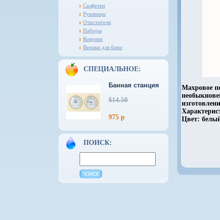
Салфетки
Рукавицы
Очистители
Наборы
Коврики
Веники для бани
СПЕЦИАЛЬНОЕ:
Банная станция
Махровое по
необыкнове
$14.50
изготовлени
Характерист
975 р
Цвет: белый
ПОИСК: