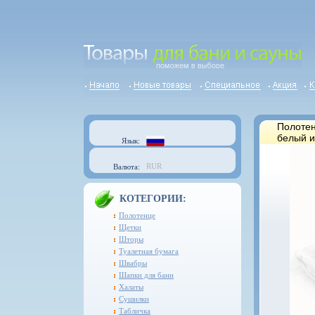
Полотен
белый и
Язык:
RUR
Валюта:
КОТЕГОРИИ:
Полотенце
Щетки
Шторы
Туалетная бумага
Швабры
Шапки для бани
Халаты
Сушилки
Табличка