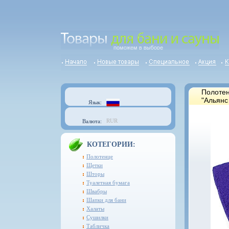
Полотен
"Альянс
Язык:
RUR
Валюта:
КОТЕГОРИИ:
Полотенце
Щетки
Шторы
Туалетная бумага
Швабры
Шапки для бани
Халаты
Сушилки
Табличка