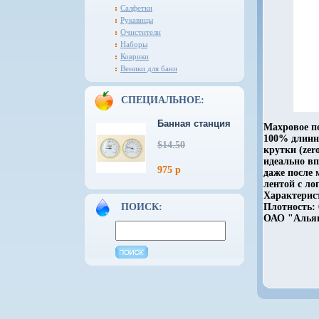
Салфетки
Рукавицы
Очистители
Наборы
Коврики
Веники для бани
СПЕЦИАЛЬНОЕ:
Банная станция
Махровое по
100% длинно
$14.50
крутки (zer
идеально в
975 р
даже после 
лентой с ло
Характерист
ПОИСК:
Плотность: 
ОАО "Альян