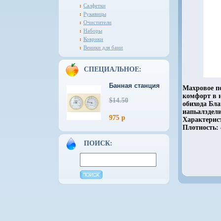
Салфетки
Рукавицы
Очистители
Наборы
Коврики
Веники для бани
СПЕЦИАЛЬНОЕ:
Банная станция
Махровое п
комфорт в 
$14.50
обихода Бл
иапьалздел
975 р
Характерист
Плотность: 
ПОИСК: