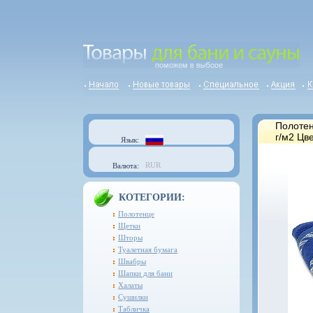
Полотен
г/м2 Цв
Язык:
RUR
Валюта:
КОТЕГОРИИ:
Полотенце
Щетки
Шторы
Туалетная бумага
Швабры
Шапки для бани
Халаты
Сушилки
Табличка