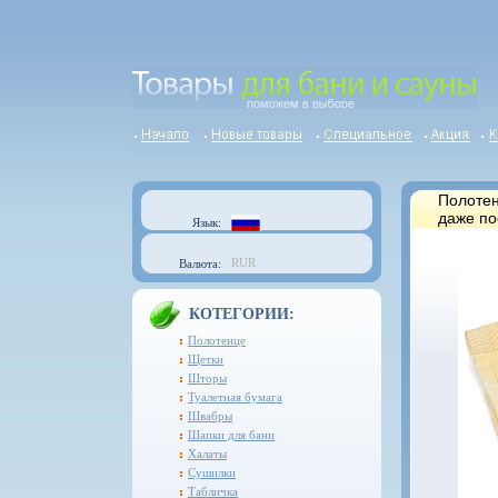
Полотен
даже по
Язык:
RUR
Валюта:
КОТЕГОРИИ:
Полотенце
Щетки
Шторы
Туалетная бумага
Швабры
Шапки для бани
Халаты
Сушилки
Табличка