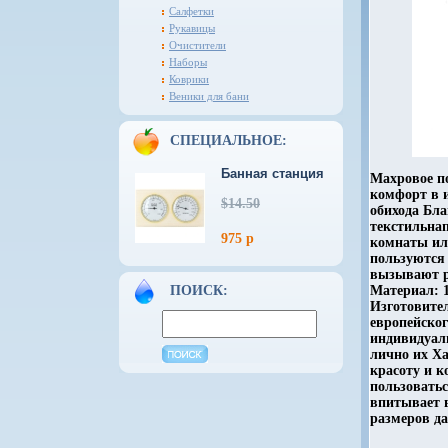
Салфетки
Рукавицы
Очистители
Наборы
Коврики
Веники для бани
СПЕЦИАЛЬНОЕ:
Банная станция
Махровое п
комфорт в 
$14.50
обихода Бл
текстильна
975 р
комнаты ил
пользуются
вызывают р
ПОИСК:
Материал: 1
Изготовител
европейског
индивидуали
лично их Ха
красоту и 
пользовать
впитывает в
размеров да