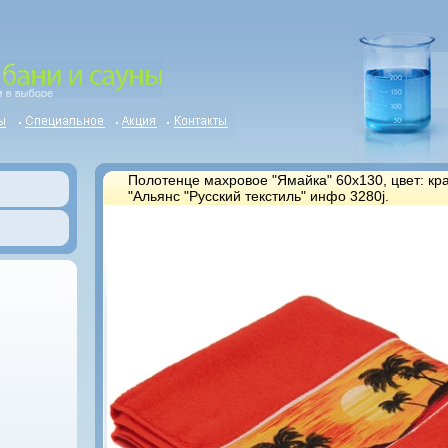
Полотенце махровое "Ямайка" 60х130, цвет: кр
"Альянс "Русский текстиль" инфо 3280j.