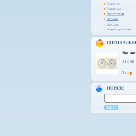
Салфетки
Рукавицы
Очистители
Наборы
Коврики
Веники для бани
СПЕЦИАЛЬН
Банная
$14.50
975 р
ПОИСК: