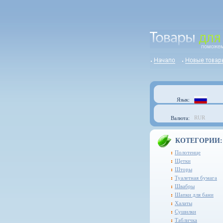
Язык:
RUR
Валюта:
КОТЕГОРИИ:
Полотенце
Щетки
Шторы
Туалетная бумага
Швабры
Шапки для бани
Халаты
Сушилки
Табличка