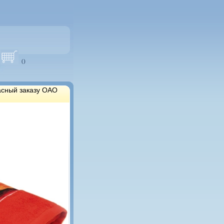
(
)
асный заказу ОАО