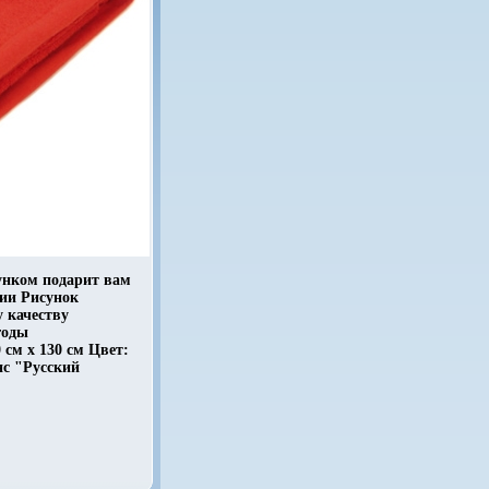
унком подарит вам
ии Рисунок
 качеству
годы
см х 130 см Цвет:
нс "Русский