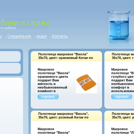
Полотенце махровое "Виола"
Полотенце м
35х70, цвет: оранжевый Китае по
35х70, цвет: 
заказу ОАО "МаксиТекс" инфо
заказу ООО 
1022k.
1023k.
Махровое
Махровое
полотенце "Виола"
полотенце "В
оранжевого цвета
голубого цве
подарит Вам
подарит Вам
мягкость и
необыкнове
необыкновенный
комфорт в
комфорт в
использован
использовании
Изготовленно
Изготовленное из
100% хлопка
100% хлопка
полотенце
полотенце
идеально
идеально
впитывает вл
впитывает влагу и
сохраняет св
Полотенце махровое "Виола",
Полотенце м
сохраняет свою
мягкость даж
35х70, цвет: розовый Китае по
35х70, цвет:
необычайнуюапьмр
после многа
заказу ООО "Макситекс" инфо
заказу ООО 
мягкость даже
стирок
1024k.
1025k.
после многих
Характеристи
Махровое
Махровое
стирок
Материал: 10
полотенце "Виола"
полотенце "Л