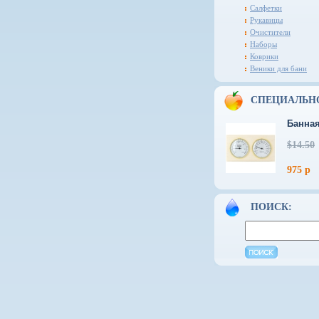
Салфетки
Рукавицы
Очистители
Наборы
Коврики
Веники для бани
СПЕЦИАЛЬН
Банная
$14.50
975 р
ПОИСК: