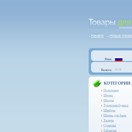
Язык:
RUR
Валюта:
КОТЕГОРИИ:
Полотенце
Щетки
Шторы
Туалетная бумага
Швабры
Шапки для бани
Халаты
Сушилки
Табличка