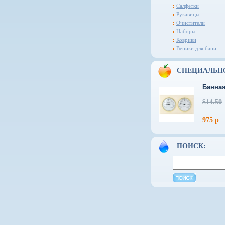
Салфетки
Рукавицы
Очистители
Наборы
Коврики
Веники для бани
СПЕЦИАЛЬН
Банная
$14.50
975 р
ПОИСК: