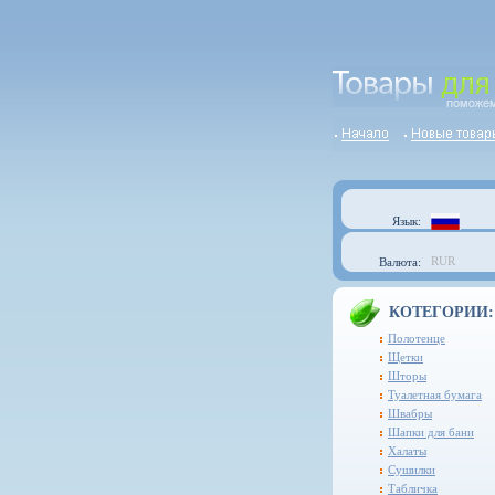
Язык:
RUR
Валюта:
КОТЕГОРИИ:
Полотенце
Щетки
Шторы
Туалетная бумага
Швабры
Шапки для бани
Халаты
Сушилки
Табличка