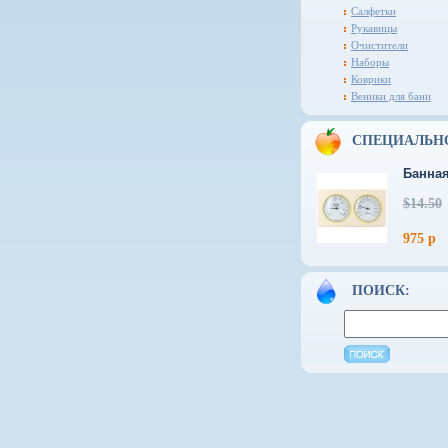
Салфетки
Рукавицы
Очистители
Наборы
Коврики
Веники для бани
СПЕЦИАЛЬН
Банная
$14.50
975 р
ПОИСК: