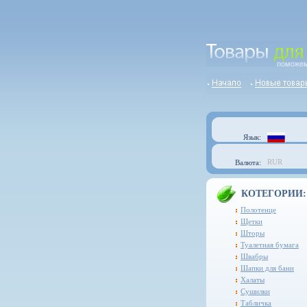
Язык:
RUR
Валюта:
КОТЕГОРИИ:
Полотенце
Щетки
Шторы
Туалетная бумага
Швабры
Шапки для бани
Халаты
Сушилки
Табличка