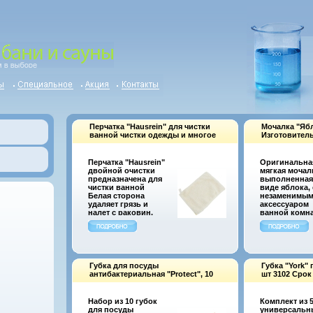
Перчатка "Hausrein" для чистки
Мочалка "Яб
ванной чистки одежды и многое
Изготовитель
другое инфо 6155e.
ALL45214 инф
Перчатка "Hausrein"
Оригинальна
двойной очистки
мягкая мочал
предназначена для
выполненная
чистки ванной
виде яблока, 
Белая сторона
незаменимы
удаляет грязь и
аксессуаром
налет с раковин,
ванной комн
ванн и кранов, а
Чистящая
желтая сторона
поверхность
предназначена для
мочалки
последующей
выполнена и
полировки и
шерстяных н
придания
На мочалке и
Губка для посуды
Губка "York"
апяацблеска, не
удобная петл
антибактериальная "Protect", 10
шт 3102 Срок
оставляет
подвешивана
шт 3401 Срок годности не
ограничен ин
разводов Обладает
Такая мочалк
ограничен инфо 6157e.
высокими
послужит
Набор из 10 губок
Комплект из 
абсорбирующими
забавным и
для посуды
универсальн