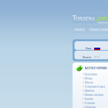
Язык:
RUR
Валюта:
КОТЕГОРИИ:
Полотенце
Щетки
Шторы
Туалетная бумага
Швабры
Шапки для бани
Халаты
Сушилки
Табличка