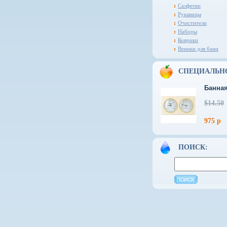
Салфетки
Рукавицы
Очистители
Наборы
Коврики
Веники для бани
СПЕЦИАЛЬН
Банная
$14.50
975 р
ПОИСК: